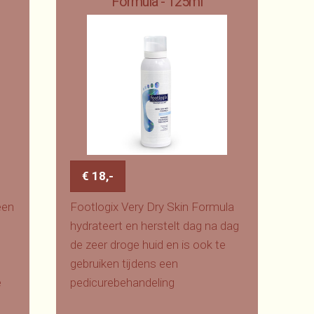
Formula - 125ml
€ 18,-
een
Footlogix Very Dry Skin Formula
hydrateert en herstelt dag na dag
de zeer droge huid en is ook te
gebruiken tijdens een
e
pedicurebehandeling