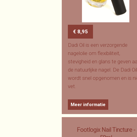
€ 8,95
Dadi Oil is een verzorgende
nagelolie om flexibiliteit,
stevigheid en glans te geven a
de natuurlijke nagel. De Dadi Oil
wordt snel opgenomen en is ni
vet.
Meer informatie
Footlogix Nail Tincture -