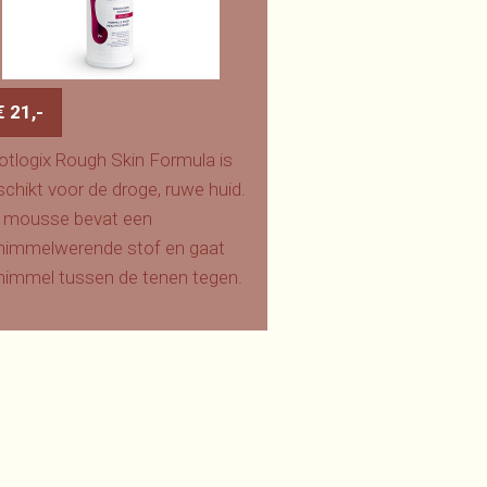
€ 21,-
otlogix Rough Skin Formula is
chikt voor de droge, ruwe huid.
 mousse bevat een
himmelwerende stof en gaat
himmel tussen de tenen tegen.