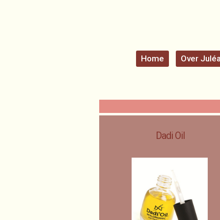
Home
Over Julé
Dadi Oil