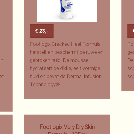
€ 23,-
Footlogix Cracked Heel Formula
Fo
herstelt en beschermt de ruwe en
ges
an
gebroken huid. De mousse
De
hydrateert de dikke, eelt vormige
sc
et
huid en bevat de Dermal Infusion
sc
Technology®.
Footlogix Very Dry Skin