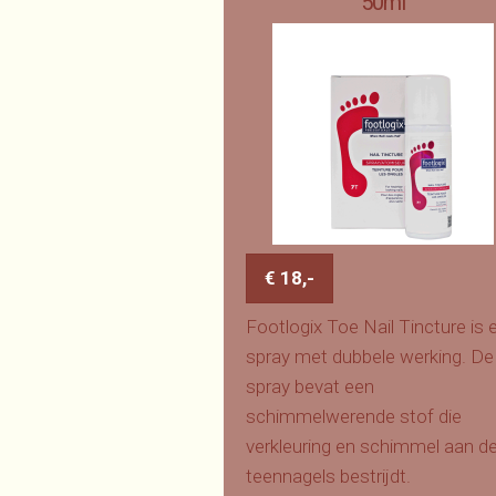
50ml
€ 18,-
Footlogix Toe Nail Tincture is 
spray met dubbele werking. De
spray bevat een
schimmelwerende stof die
verkleuring en schimmel aan d
teennagels bestrijdt.