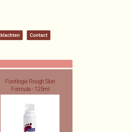
klachten
Contact
Footlogix Rough Skin
Formula - 125ml