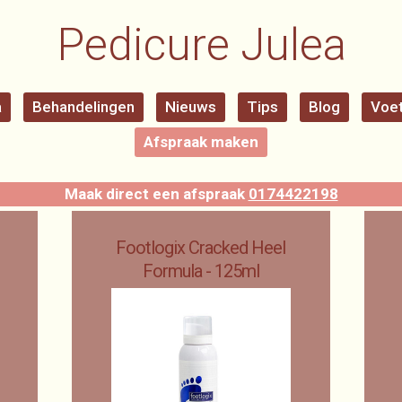
Pedicure Julea
a
Behandelingen
Nieuws
Tips
Blog
Voet
Afspraak maken
Maak direct een afspraak
0174422198
Footlogix Cracked Heel
Formula - 125ml