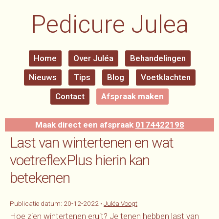
Pedicure Julea
Home
Over Juléa
Behandelingen
Nieuws
Tips
Blog
Voetklachten
Contact
Afspraak maken
Maak direct een afspraak
0174422198
Last van wintertenen en wat
voetreflexPlus hierin kan
betekenen
Publicatie datum:
20-12-2022
•
Juléa Voogt
Hoe zien wintertenen eruit? Je tenen hebben last van