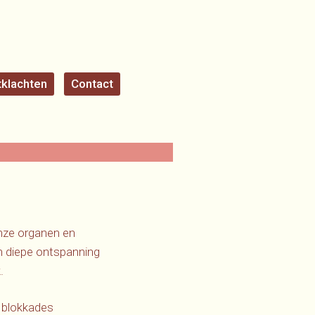
klachten
Contact
onze organen en
en diepe ontspanning
.
r blokkades