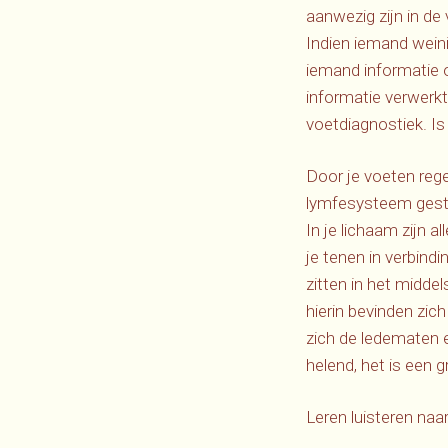
aanwezig zijn in de
Indien iemand weini
iemand informatie 
informatie verwerkt
voetdiagnostiek. Is 
Door je voeten rege
lymfesysteem gestim
In je lichaam zijn 
je tenen in verbindi
zitten in het middel
hierin bevinden zic
zich de ledematen 
helend, het is een 
Leren luisteren naa