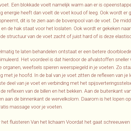
 voet. Een blokkade voelt namelijk warm aan er is opeenstappe
g energie heeft dan voelt de voet koud of leeg. Ook wordt er
opneemt, dit is te zien aan de bovenpool van de voet. De mid
 en de hak staat voor het loslaten. Ook wordt er gekeken naar
de structuur van de voet zacht of juist hard of is deze elastis
lmatig te laten behandelen ontstaat er een betere doorbloedi
uleerd. Het voordeel is dat hierdoor de afvalstoffen sneller
alle organen, weefsels spieren weerspiegeld in je voeten. Zo st
ng met je hoofd. In de bal van je voet zitten de reflexen van j
ste deel van je voet en verbinding met het spijsverteringsstelsel
h de reflexen van de billen en het bekken. Aan de buitenkant v
en aan de binnenkant de wervelkolom. Daarom is het lopen op
gratis massage voor je voeten.
r het fluisteren Van het lichaam Voordat het gaat schreeuwen