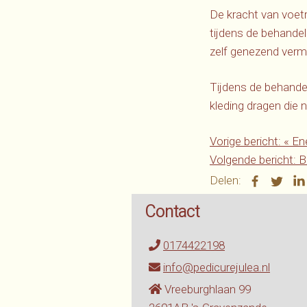
De kracht van voetr
tijdens de behandel
zelf genezend verm
Tijdens de behande
kleding dragen die ni
Vorige bericht:
«
Ene
Volgende bericht:
Bl
Delen:
Contact
0174422198
info@pedicurejulea.nl
Vreeburghlaan 99