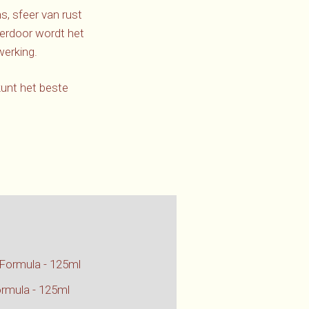
s, sfeer van rust
ierdoor wordt het
werking.
unt het beste
 Formula - 125ml
ormula - 125ml