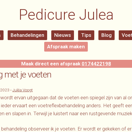
Pedicure Julea
a
Behandelingen
Nieuws
Tips
Blog
Voet
Afspraak maken
Maak direct een afspraak
0174422198
g met je voeten
-2023
•
Juléa Voogt
e wordt ervan uitgegaan dat de voeten een spiegel zijn van al 
ieder ervaart een voetreflexbehandeling anders. Het geeft e
 en slapen in. Terwijl je luistert naar een rustgevende muziek
 behandeling observeer ik je voeten. Er wordt er gekeken of e