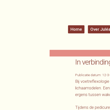
Home
Over Julé
In verbindin
Publicatie datum:
12-3
Bij voetreflexologi
lichaamsdelen. Een 
ergens tussen waken
Tijdens de pedicure