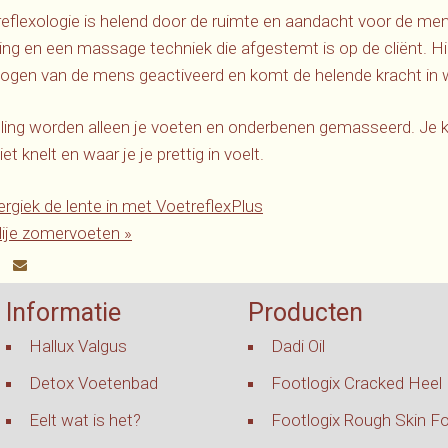
eflexologie is helend door de ruimte en aandacht voor de men
ing en een massage techniek die afgestemt is op de cliënt. H
ogen van de mens geactiveerd en komt de helende kracht in 
ling worden alleen je voeten en onderbenen gemasseerd. Je k
et knelt en waar je je prettig in voelt.
rgiek de lente in met VoetreflexPlus
ije
zomervoeten
»
Informatie
Producten
Hallux Valgus
Dadi Oil
Detox Voetenbad
Footlogix Cracked Heel
Eelt wat is het?
Footlogix Rough Skin F