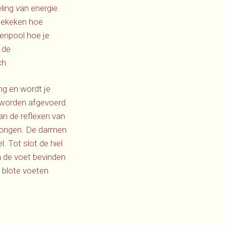
ling van energie.
 gekeken hoe
denpool hoe je
 de
ch.
ng en wordt je
 worden afgevoerd.
aan de reflexen van
e longen. De darmen
. Tot slot de hiel
an de voet bevinden
 blote voeten