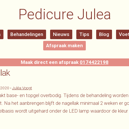
Pedicure Julea
a
Behandelingen
Nieuws
Tips
Blog
Voet
Afspraak maken
Maak direct een afspraak
0174422198
lak
-2020
•
Juléa Voogt
kt base- en topgel overbodig. Tijdens de behandeling worde
. Na het aanbrengen blijft de nagellak minimaal 2 weken er go
elbasis wordt uitgehard onder de LED lamp waardoor de kleur pe