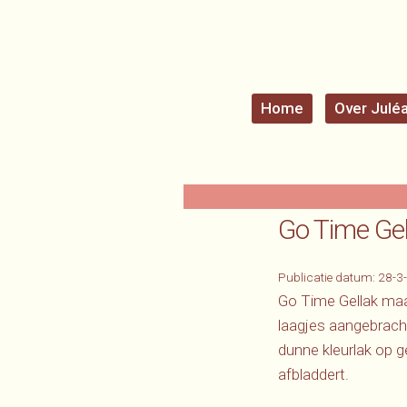
Home
Over Julé
Go Time Gel
Publicatie datum:
28-3
Go Time Gellak maa
laagjes aangebracht
dunne kleurlak op g
afbladdert.