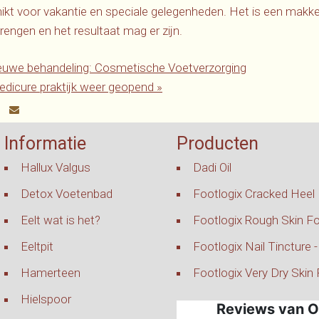
hikt voor vakantie en speciale gelegenheden. Het is een makkel
engen en het resultaat mag er zijn.
uwe behandeling: Cosmetische Voetverzorging
dicure praktijk weer
geopend
»
Informatie
Producten
Hallux Valgus
Dadi Oil
Detox Voetenbad
Footlogix Cracked Heel
Eelt wat is het?
Footlogix Rough Skin F
Eeltpit
Footlogix Nail Tincture 
Hamerteen
Footlogix Very Dry Skin
Hielspoor