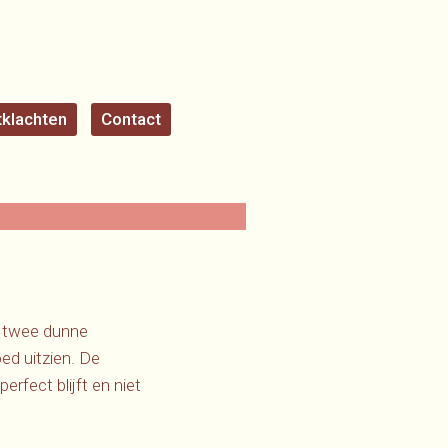
klachten
Contact
n twee dunne
ed uitzien. De
rfect blijft en niet