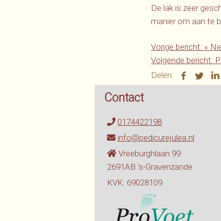
De lak is zeer gesc
manier om aan te br
Vorige bericht:
«
Nie
Volgende bericht:
Pe
Delen:
Contact
0174422198
info@pedicurejulea.nl
Vreeburghlaan 99
2691AB 's-Gravenzande
KVK: 69028109