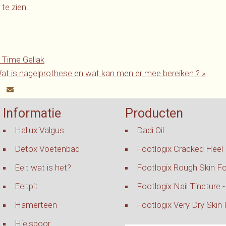
te zien!
Time Gellak
t is nagelprothese en wat kan men er mee bereiken
?
»
Informatie
Producten
Hallux Valgus
Dadi Oil
Detox Voetenbad
Footlogix Cracked Heel
Eelt wat is het?
Footlogix Rough Skin F
Eeltpit
Footlogix Nail Tincture 
Hamerteen
Footlogix Very Dry Skin
Hielspoor