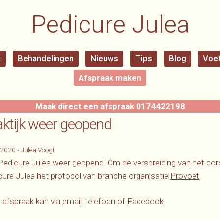
Pedicure Julea
a
Behandelingen
Nieuws
Tips
Blog
Voet
Afspraak maken
Maak direct een afspraak
0174422198
aktijk weer geopend
-2020
•
Juléa Voogt
 Pedicure Julea weer geopend. Om de verspreiding van het cor
cure Julea het protocol van branche organisatie
Provoet
.
 afspraak kan via
email
,
telefoon
of
Facebook
.